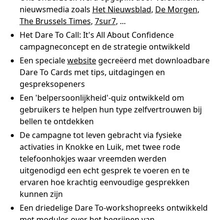
nieuwsmedia zoals
Het Nieuwsblad
,
De Morgen
,
The Brussels Times
,
7sur7
, ...
Het Dare To Call: It's All About Confidence
campagneconcept en de strategie ontwikkeld
Een speciale
website
gecreëerd met downloadbare
Dare To Cards met tips, uitdagingen en
gespreksopeners
Een 'belpersoonlijkheid'-quiz ontwikkeld om
gebruikers te helpen hun type zelfvertrouwen bij
bellen te ontdekken
De campagne tot leven gebracht via fysieke
activaties in Knokke en Luik, met twee rode
telefoonhokjes waar vreemden werden
uitgenodigd een echt gesprek te voeren en te
ervaren hoe krachtig eenvoudige gesprekken
kunnen zijn
Een driedelige Dare To-workshopreeks ontwikkeld
met modules over het begrijpen van